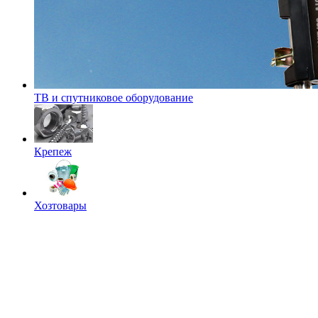
ТВ и спутниковое оборудование
Крепеж
Хозтовары