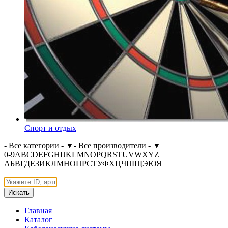
Спорт и отдых
- Все категории -
▼
- Все производители -
▼
0-9
A
B
C
D
E
F
G
H
I
J
K
L
M
N
O
P
Q
R
S
T
U
V
W
X
Y
Z
А
Б
В
Г
Д
Е
З
И
К
Л
М
Н
О
П
Р
С
Т
У
Ф
Х
Ц
Ч
Ш
Щ
Э
Ю
Я
Искать
Главная
Каталог