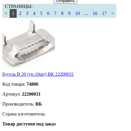
Отправить
СТРАНИЦЫ:
<
1
2
3
4
5
6
7
8
9
10
...
16
17
>
Бугель B 20 (уп.10шт) ВК 22200031
Код товара:
74806
Артикул:
22200031
Производитель:
ВК
Страна изготовитель:
Товар доступен под заказ