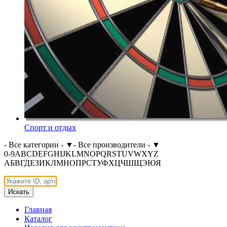
Спорт и отдых
- Все категории -
▼
- Все производители -
▼
0-9
A
B
C
D
E
F
G
H
I
J
K
L
M
N
O
P
Q
R
S
T
U
V
W
X
Y
Z
А
Б
В
Г
Д
Е
З
И
К
Л
М
Н
О
П
Р
С
Т
У
Ф
Х
Ц
Ч
Ш
Щ
Э
Ю
Я
Искать
Главная
Каталог