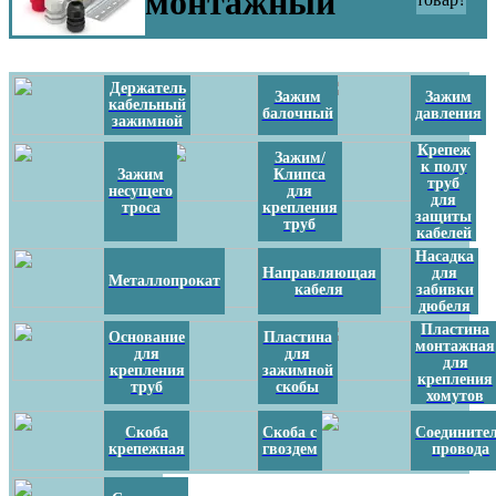
монтажный
Держатель
Зажим
Зажим
кабельный
балочный
давления
зажимной
Крепеж
Зажим/
к полу
Зажим
Клипса
труб
несущего
для
для
троса
крепления
защиты
труб
кабелей
Насадка
Направляющая
для
Металлопрокат
кабеля
забивки
дюбеля
Пластина
Основание
Пластина
монтажная
для
для
для
крепления
зажимной
крепления
труб
скобы
хомутов
Скоба
Скоба с
Соедините
крепежная
гвоздем
провода