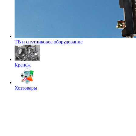
ТВ и спутниковое оборудование
Крепеж
Хозтовары