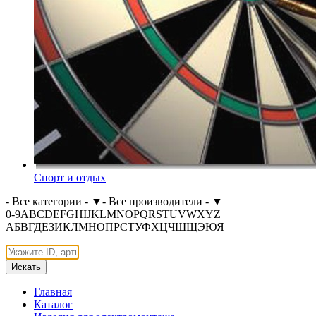
Спорт и отдых
- Все категории -
▼
- Все производители -
▼
0-9
A
B
C
D
E
F
G
H
I
J
K
L
M
N
O
P
Q
R
S
T
U
V
W
X
Y
Z
А
Б
В
Г
Д
Е
З
И
К
Л
М
Н
О
П
Р
С
Т
У
Ф
Х
Ц
Ч
Ш
Щ
Э
Ю
Я
Искать
Главная
Каталог