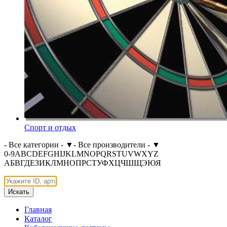
Спорт и отдых
- Все категории -
▼
- Все производители -
▼
0-9
A
B
C
D
E
F
G
H
I
J
K
L
M
N
O
P
Q
R
S
T
U
V
W
X
Y
Z
А
Б
В
Г
Д
Е
З
И
К
Л
М
Н
О
П
Р
С
Т
У
Ф
Х
Ц
Ч
Ш
Щ
Э
Ю
Я
Искать
Главная
Каталог