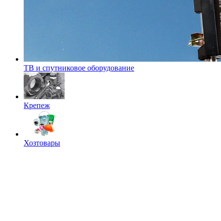
ТВ и спутниковое оборудование
Крепеж
Хозтовары