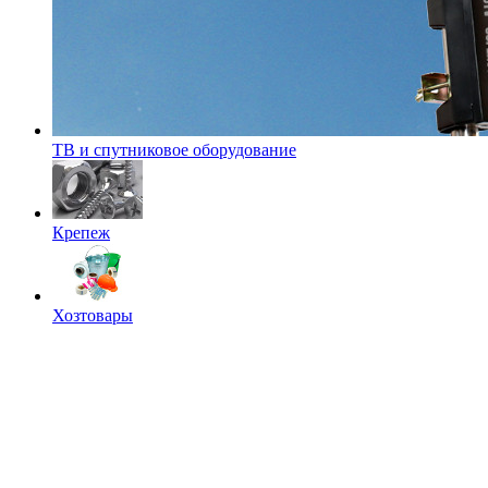
ТВ и спутниковое оборудование
Крепеж
Хозтовары