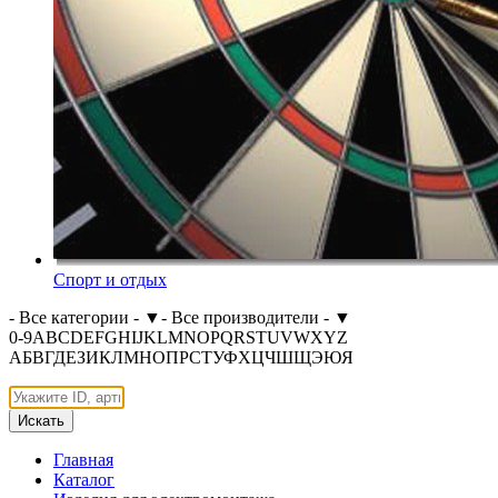
Спорт и отдых
- Все категории -
▼
- Все производители -
▼
0-9
A
B
C
D
E
F
G
H
I
J
K
L
M
N
O
P
Q
R
S
T
U
V
W
X
Y
Z
А
Б
В
Г
Д
Е
З
И
К
Л
М
Н
О
П
Р
С
Т
У
Ф
Х
Ц
Ч
Ш
Щ
Э
Ю
Я
Искать
Главная
Каталог