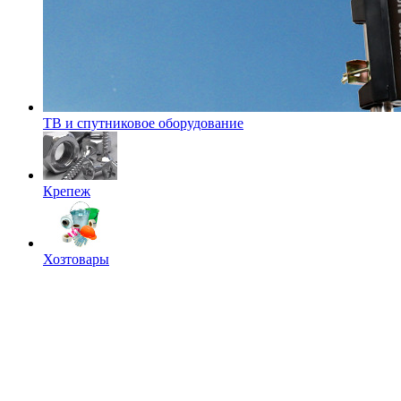
ТВ и спутниковое оборудование
Крепеж
Хозтовары