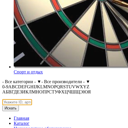
Спорт и отдых
- Все категории -
▼
- Все производители -
▼
0-9
A
B
C
D
E
F
G
H
I
J
K
L
M
N
O
P
Q
R
S
T
U
V
W
X
Y
Z
А
Б
В
Г
Д
Е
З
И
К
Л
М
Н
О
П
Р
С
Т
У
Ф
Х
Ц
Ч
Ш
Щ
Э
Ю
Я
Искать
Главная
Каталог