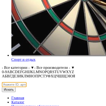
Спорт и отдых
- Все категории -
▼
- Все производители -
▼
0-9
A
B
C
D
E
F
G
H
I
J
K
L
M
N
O
P
Q
R
S
T
U
V
W
X
Y
Z
А
Б
В
Г
Д
Е
З
И
К
Л
М
Н
О
П
Р
С
Т
У
Ф
Х
Ц
Ч
Ш
Щ
Э
Ю
Я
Искать
Главная
Каталог