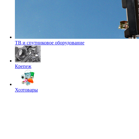
ТВ и спутниковое оборудование
Крепеж
Хозтовары