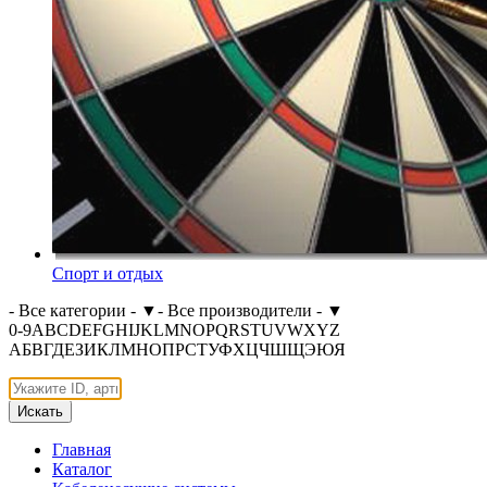
Спорт и отдых
- Все категории -
▼
- Все производители -
▼
0-9
A
B
C
D
E
F
G
H
I
J
K
L
M
N
O
P
Q
R
S
T
U
V
W
X
Y
Z
А
Б
В
Г
Д
Е
З
И
К
Л
М
Н
О
П
Р
С
Т
У
Ф
Х
Ц
Ч
Ш
Щ
Э
Ю
Я
Искать
Главная
Каталог