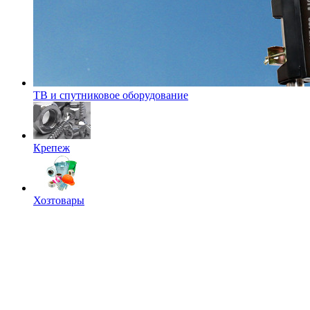
ТВ и спутниковое оборудование
Крепеж
Хозтовары