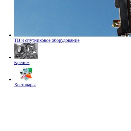
ТВ и спутниковое оборудование
Крепеж
Хозтовары