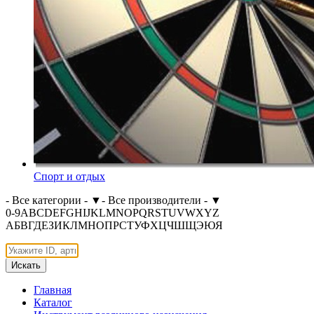
Спорт и отдых
- Все категории -
▼
- Все производители -
▼
0-9
A
B
C
D
E
F
G
H
I
J
K
L
M
N
O
P
Q
R
S
T
U
V
W
X
Y
Z
А
Б
В
Г
Д
Е
З
И
К
Л
М
Н
О
П
Р
С
Т
У
Ф
Х
Ц
Ч
Ш
Щ
Э
Ю
Я
Искать
Главная
Каталог