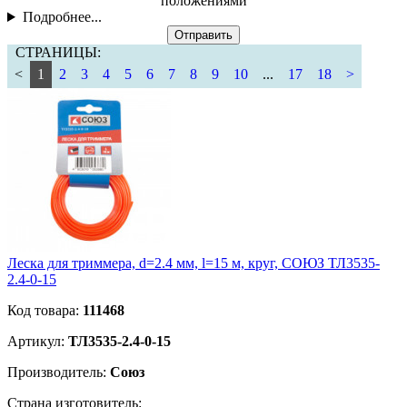
положениями
Подробнее...
Отправить
СТРАНИЦЫ:
<
1
2
3
4
5
6
7
8
9
10
...
17
18
>
Леска для триммера, d=2.4 мм, l=15 м, круг, СОЮЗ ТЛ3535-
2.4-0-15
Код товара:
111468
Артикул:
ТЛ3535-2.4-0-15
Производитель:
Союз
Страна изготовитель: