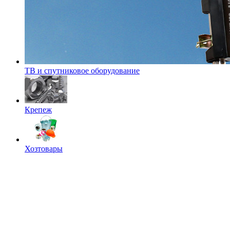
ТВ и спутниковое оборудование
Крепеж
Хозтовары