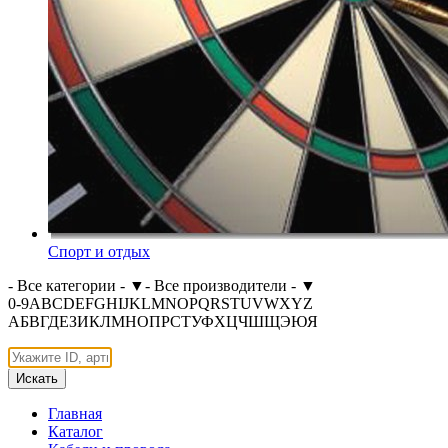
Спорт и отдых
- Все категории -
▼
- Все производители -
▼
0-9
A
B
C
D
E
F
G
H
I
J
K
L
M
N
O
P
Q
R
S
T
U
V
W
X
Y
Z
А
Б
В
Г
Д
Е
З
И
К
Л
М
Н
О
П
Р
С
Т
У
Ф
Х
Ц
Ч
Ш
Щ
Э
Ю
Я
Искать
Главная
Каталог