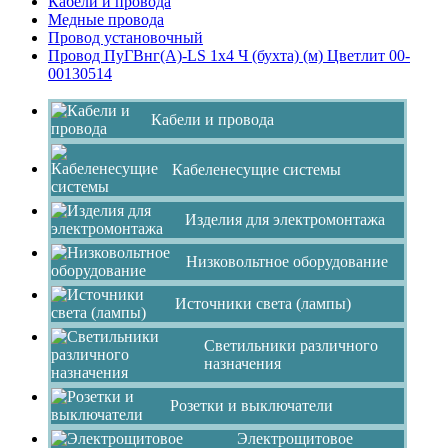
Кабели и провода
Медные провода
Провод установочный
Провод ПуГВнг(А)-LS 1х4 Ч (бухта) (м) Цветлит 00-
00130514
Кабели и провода
Кабеленесущие системы
Изделия для электромонтажа
Низковольтное оборудование
Источники света (лампы)
Светильники различного
назначения
Розетки и выключатели
Электрощитовое