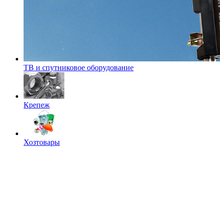
ТВ и спутниковое оборудование
Крепеж
Хозтовары