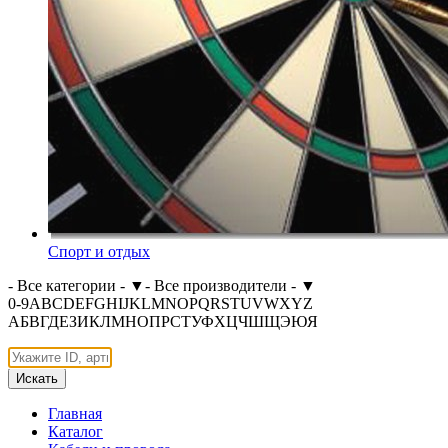
Спорт и отдых
- Все категории -
▼
- Все производители -
▼
0-9
A
B
C
D
E
F
G
H
I
J
K
L
M
N
O
P
Q
R
S
T
U
V
W
X
Y
Z
А
Б
В
Г
Д
Е
З
И
К
Л
М
Н
О
П
Р
С
Т
У
Ф
Х
Ц
Ч
Ш
Щ
Э
Ю
Я
Искать
Главная
Каталог