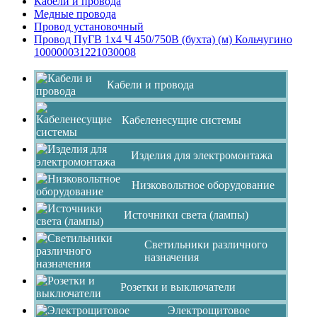
Кабели и провода
Медные провода
Провод установочный
Провод ПуГВ 1х4 Ч 450/750В (бухта) (м) Кольчугино
100000031221030008
Кабели и провода
Кабеленесущие системы
Изделия для электромонтажа
Низковольтное оборудование
Источники света (лампы)
Светильники различного
назначения
Розетки и выключатели
Электрощитовое