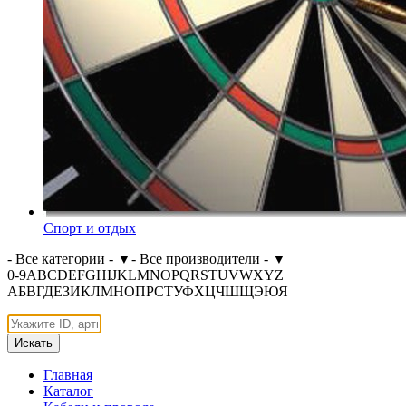
Спорт и отдых
- Все категории -
▼
- Все производители -
▼
0-9
A
B
C
D
E
F
G
H
I
J
K
L
M
N
O
P
Q
R
S
T
U
V
W
X
Y
Z
А
Б
В
Г
Д
Е
З
И
К
Л
М
Н
О
П
Р
С
Т
У
Ф
Х
Ц
Ч
Ш
Щ
Э
Ю
Я
Искать
Главная
Каталог