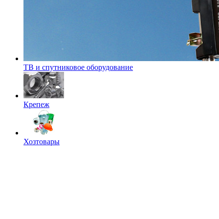
ТВ и спутниковое оборудование
Крепеж
Хозтовары