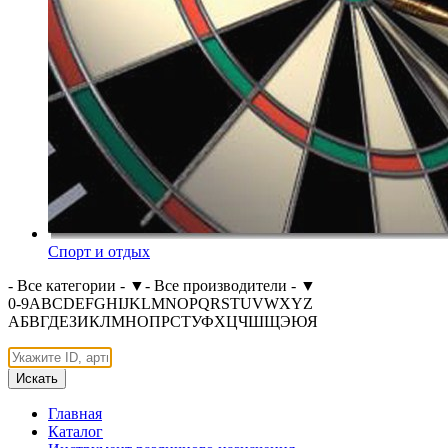
Спорт и отдых
- Все категории -
▼
- Все производители -
▼
0-9
A
B
C
D
E
F
G
H
I
J
K
L
M
N
O
P
Q
R
S
T
U
V
W
X
Y
Z
А
Б
В
Г
Д
Е
З
И
К
Л
М
Н
О
П
Р
С
Т
У
Ф
Х
Ц
Ч
Ш
Щ
Э
Ю
Я
Искать
Главная
Каталог