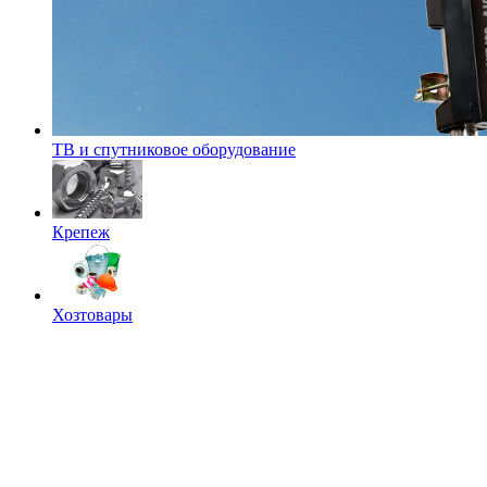
ТВ и спутниковое оборудование
Крепеж
Хозтовары