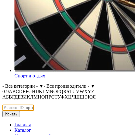
Спорт и отдых
- Все категории -
▼
- Все производители -
▼
0-9
A
B
C
D
E
F
G
H
I
J
K
L
M
N
O
P
Q
R
S
T
U
V
W
X
Y
Z
А
Б
В
Г
Д
Е
З
И
К
Л
М
Н
О
П
Р
С
Т
У
Ф
Х
Ц
Ч
Ш
Щ
Э
Ю
Я
Искать
Главная
Каталог