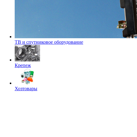
ТВ и спутниковое оборудование
Крепеж
Хозтовары