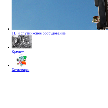
ТВ и спутниковое оборудование
Крепеж
Хозтовары