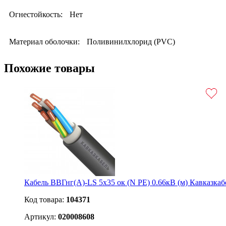
Огнестойкость:
Нет
Материал оболочки:
Поливинилхлорид (PVC)
Похожие товары
Кабель ВВГнг(А)-LS 5х35 ок (N PE) 0.66кВ (м) Кавказкаб
Код товара:
104371
Артикул:
020008608