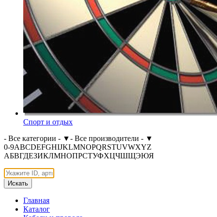
Спорт и отдых
- Все категории -
▼
- Все производители -
▼
0-9
A
B
C
D
E
F
G
H
I
J
K
L
M
N
O
P
Q
R
S
T
U
V
W
X
Y
Z
А
Б
В
Г
Д
Е
З
И
К
Л
М
Н
О
П
Р
С
Т
У
Ф
Х
Ц
Ч
Ш
Щ
Э
Ю
Я
Искать
Главная
Каталог