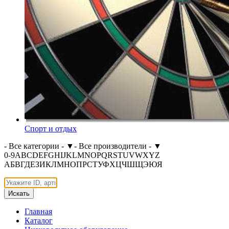
Спорт и отдых
- Все категории -
▼
- Все производители -
▼
0-9
A
B
C
D
E
F
G
H
I
J
K
L
M
N
O
P
Q
R
S
T
U
V
W
X
Y
Z
А
Б
В
Г
Д
Е
З
И
К
Л
М
Н
О
П
Р
С
Т
У
Ф
Х
Ц
Ч
Ш
Щ
Э
Ю
Я
Искать
Главная
Каталог