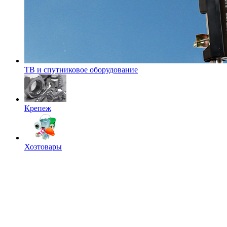
ТВ и спутниковое оборудование
Крепеж
Хозтовары