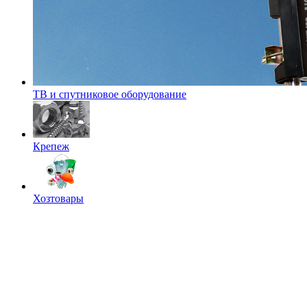
ТВ и спутниковое оборудование
Крепеж
Хозтовары