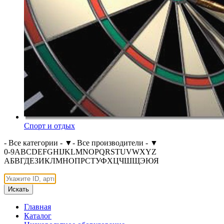
Спорт и отдых
- Все категории -
▼
- Все производители -
▼
0-9
A
B
C
D
E
F
G
H
I
J
K
L
M
N
O
P
Q
R
S
T
U
V
W
X
Y
Z
А
Б
В
Г
Д
Е
З
И
К
Л
М
Н
О
П
Р
С
Т
У
Ф
Х
Ц
Ч
Ш
Щ
Э
Ю
Я
Искать
Главная
Каталог