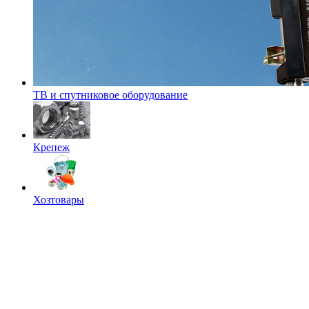
ТВ и спутниковое оборудование
Крепеж
Хозтовары