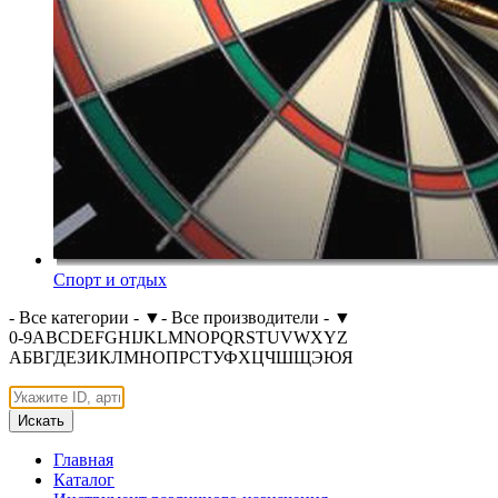
Спорт и отдых
- Все категории -
▼
- Все производители -
▼
0-9
A
B
C
D
E
F
G
H
I
J
K
L
M
N
O
P
Q
R
S
T
U
V
W
X
Y
Z
А
Б
В
Г
Д
Е
З
И
К
Л
М
Н
О
П
Р
С
Т
У
Ф
Х
Ц
Ч
Ш
Щ
Э
Ю
Я
Искать
Главная
Каталог