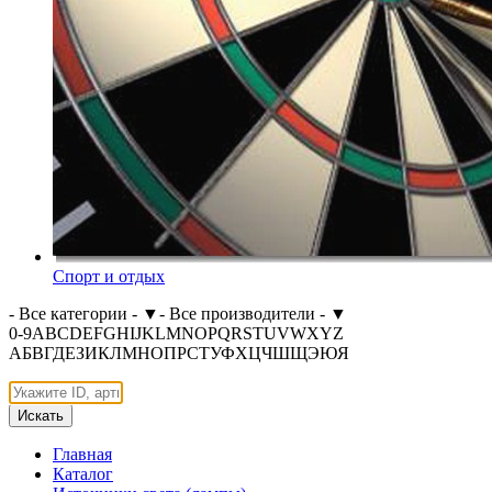
Спорт и отдых
- Все категории -
▼
- Все производители -
▼
0-9
A
B
C
D
E
F
G
H
I
J
K
L
M
N
O
P
Q
R
S
T
U
V
W
X
Y
Z
А
Б
В
Г
Д
Е
З
И
К
Л
М
Н
О
П
Р
С
Т
У
Ф
Х
Ц
Ч
Ш
Щ
Э
Ю
Я
Искать
Главная
Каталог