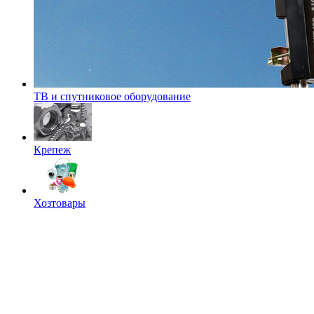
ТВ и спутниковое оборудование
Крепеж
Хозтовары