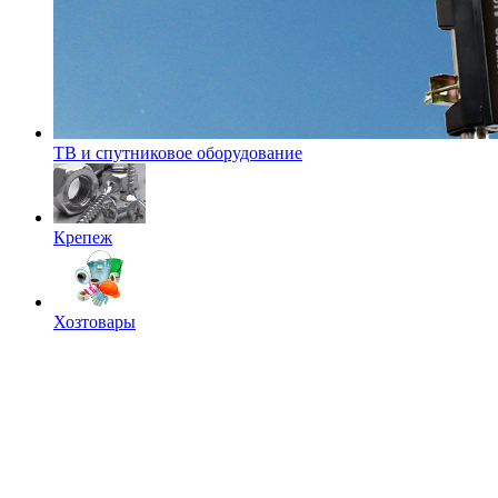
ТВ и спутниковое оборудование
Крепеж
Хозтовары