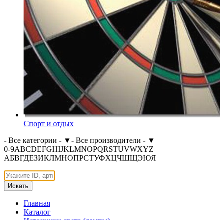
Спорт и отдых
- Все категории -
▼
- Все производители -
▼
0-9
A
B
C
D
E
F
G
H
I
J
K
L
M
N
O
P
Q
R
S
T
U
V
W
X
Y
Z
А
Б
В
Г
Д
Е
З
И
К
Л
М
Н
О
П
Р
С
Т
У
Ф
Х
Ц
Ч
Ш
Щ
Э
Ю
Я
Искать
Главная
Каталог