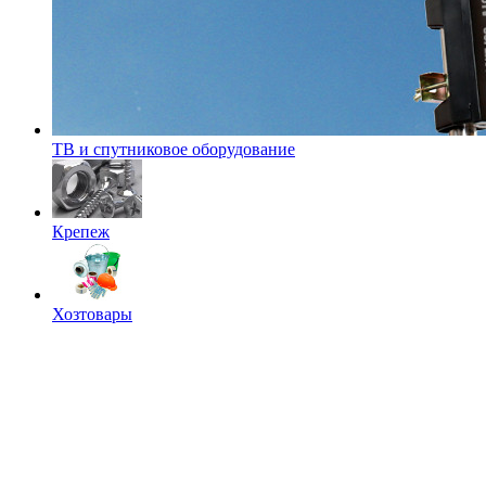
ТВ и спутниковое оборудование
Крепеж
Хозтовары