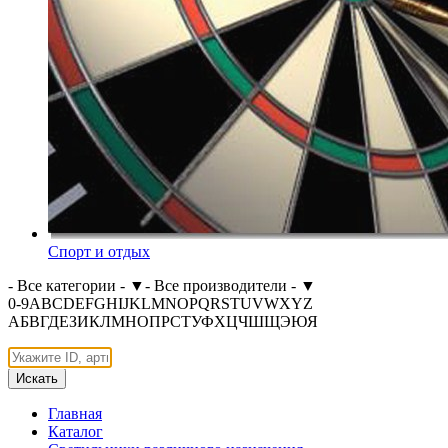
Спорт и отдых
- Все категории -
▼
- Все производители -
▼
0-9
A
B
C
D
E
F
G
H
I
J
K
L
M
N
O
P
Q
R
S
T
U
V
W
X
Y
Z
А
Б
В
Г
Д
Е
З
И
К
Л
М
Н
О
П
Р
С
Т
У
Ф
Х
Ц
Ч
Ш
Щ
Э
Ю
Я
Искать
Главная
Каталог