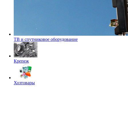
ТВ и спутниковое оборудование
Крепеж
Хозтовары