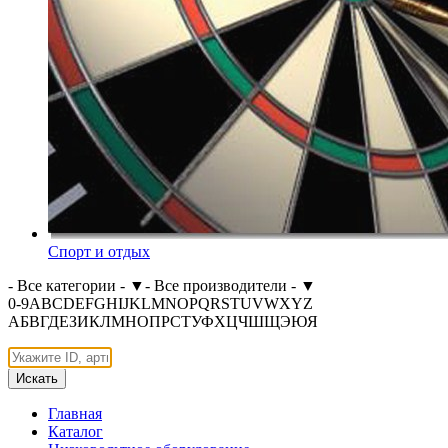
Спорт и отдых
- Все категории -
▼
- Все производители -
▼
0-9
A
B
C
D
E
F
G
H
I
J
K
L
M
N
O
P
Q
R
S
T
U
V
W
X
Y
Z
А
Б
В
Г
Д
Е
З
И
К
Л
М
Н
О
П
Р
С
Т
У
Ф
Х
Ц
Ч
Ш
Щ
Э
Ю
Я
Искать
Главная
Каталог