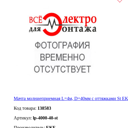
Мачта молниеприемная L=4м, D=40мм с оттяжками St E
Код товара:
138583
Артикул:
lp-4000-40-st
Производитель:
EKF