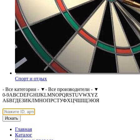
Спорт и отдых
- Все категории -
▼
- Все производители -
▼
0-9
A
B
C
D
E
F
G
H
I
J
K
L
M
N
O
P
Q
R
S
T
U
V
W
X
Y
Z
А
Б
В
Г
Д
Е
З
И
К
Л
М
Н
О
П
Р
С
Т
У
Ф
Х
Ц
Ч
Ш
Щ
Э
Ю
Я
Искать
Главная
Каталог