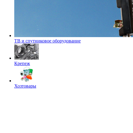
ТВ и спутниковое оборудование
Крепеж
Хозтовары