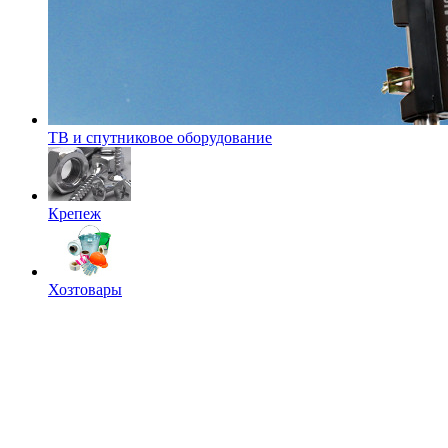
ТВ и спутниковое оборудование
Крепеж
Хозтовары