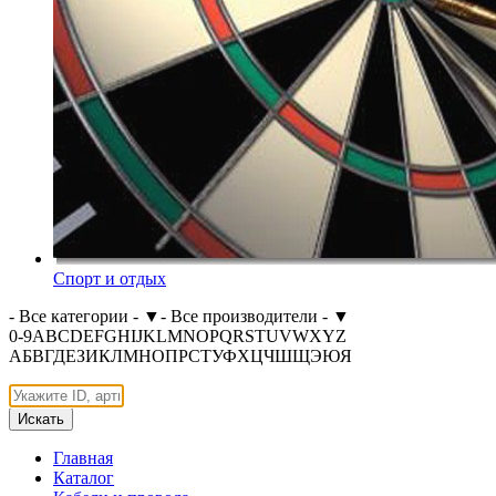
Спорт и отдых
- Все категории -
▼
- Все производители -
▼
0-9
A
B
C
D
E
F
G
H
I
J
K
L
M
N
O
P
Q
R
S
T
U
V
W
X
Y
Z
А
Б
В
Г
Д
Е
З
И
К
Л
М
Н
О
П
Р
С
Т
У
Ф
Х
Ц
Ч
Ш
Щ
Э
Ю
Я
Искать
Главная
Каталог