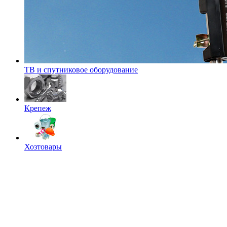
ТВ и спутниковое оборудование
Крепеж
Хозтовары