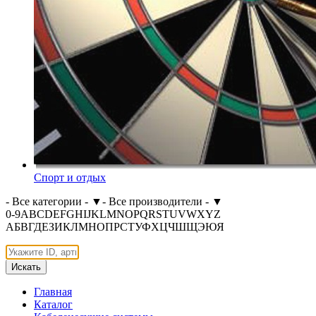
Спорт и отдых
- Все категории -
▼
- Все производители -
▼
0-9
A
B
C
D
E
F
G
H
I
J
K
L
M
N
O
P
Q
R
S
T
U
V
W
X
Y
Z
А
Б
В
Г
Д
Е
З
И
К
Л
М
Н
О
П
Р
С
Т
У
Ф
Х
Ц
Ч
Ш
Щ
Э
Ю
Я
Искать
Главная
Каталог