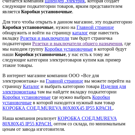
считается компания
Шнейдер Электрик
, которая создает
следующие подкатегории товаров, ярким представителем
является
Коробки установочные
.
Для того чтобы открыть в данном магазине, эту подкатегорию
Коробки установочные
, нужно на
Главной странице
обнаружить и войти на страницу
каталог
еще навестить
вкладку
Розетки и выключатели
там будут страничка
подкатегории
Розетки и выключатели общего назначения
, где
мы находим группу
Коробки установочные
в которой будут
наши
Коробки установочные
, у нас есть к тому же
следующие категории электротоваров купим как пример
этакие товары.
В интернет магазине компании ООО «Все для
электромонтажа» на
Главной странице
вы можете перейти на
страницу
Каталог
и выбрать категорию товара
Изделия для
электромонтажа
там вы найдете вкладку подкатегории
Коробки установочные
где нужно выбрать
Коробки
установочные
в которой находится нужный вам товар
КОРОБКА СОЕД.MUREVA 80Х80Х45 IP55 КРАСН.
.
Наша компания реализует
КОРОБКА СОЕД.MUREVA
80Х80Х45 IP55 КРАСН.
оптом со склада, по минимальным
ценам от завода изготовителя.