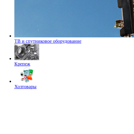
ТВ и спутниковое оборудование
Крепеж
Хозтовары