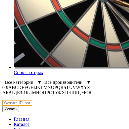
Спорт и отдых
- Все категории -
▼
- Все производители -
▼
0-9
A
B
C
D
E
F
G
H
I
J
K
L
M
N
O
P
Q
R
S
T
U
V
W
X
Y
Z
А
Б
В
Г
Д
Е
З
И
К
Л
М
Н
О
П
Р
С
Т
У
Ф
Х
Ц
Ч
Ш
Щ
Э
Ю
Я
Искать
Главная
Каталог