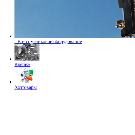
ТВ и спутниковое оборудование
Крепеж
Хозтовары