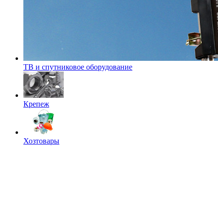
ТВ и спутниковое оборудование
Крепеж
Хозтовары