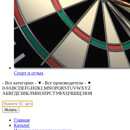
Спорт и отдых
- Все категории -
▼
- Все производители -
▼
0-9
A
B
C
D
E
F
G
H
I
J
K
L
M
N
O
P
Q
R
S
T
U
V
W
X
Y
Z
А
Б
В
Г
Д
Е
З
И
К
Л
М
Н
О
П
Р
С
Т
У
Ф
Х
Ц
Ч
Ш
Щ
Э
Ю
Я
Искать
Главная
Каталог