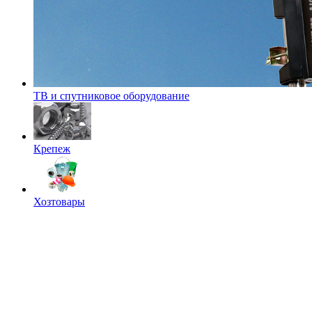
ТВ и спутниковое оборудование
Крепеж
Хозтовары