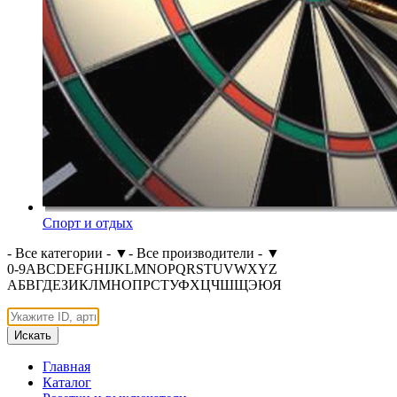
Спорт и отдых
- Все категории -
▼
- Все производители -
▼
0-9
A
B
C
D
E
F
G
H
I
J
K
L
M
N
O
P
Q
R
S
T
U
V
W
X
Y
Z
А
Б
В
Г
Д
Е
З
И
К
Л
М
Н
О
П
Р
С
Т
У
Ф
Х
Ц
Ч
Ш
Щ
Э
Ю
Я
Искать
Главная
Каталог