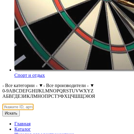
Спорт и отдых
- Все категории -
▼
- Все производители -
▼
0-9
A
B
C
D
E
F
G
H
I
J
K
L
M
N
O
P
Q
R
S
T
U
V
W
X
Y
Z
А
Б
В
Г
Д
Е
З
И
К
Л
М
Н
О
П
Р
С
Т
У
Ф
Х
Ц
Ч
Ш
Щ
Э
Ю
Я
Искать
Главная
Каталог