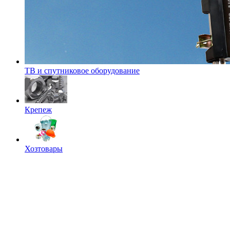
ТВ и спутниковое оборудование
Крепеж
Хозтовары