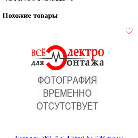
Похожие товары
Зажим винт. ЗВИ-20 н/г 4-10мм2 2шт ИЭК желтые