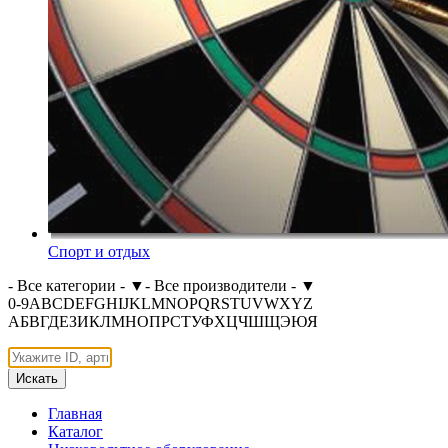
Спорт и отдых
- Все категории -
▼
- Все производители -
▼
0-9
A
B
C
D
E
F
G
H
I
J
K
L
M
N
O
P
Q
R
S
T
U
V
W
X
Y
Z
А
Б
В
Г
Д
Е
З
И
К
Л
М
Н
О
П
Р
С
Т
У
Ф
Х
Ц
Ч
Ш
Щ
Э
Ю
Я
Искать
Главная
Каталог