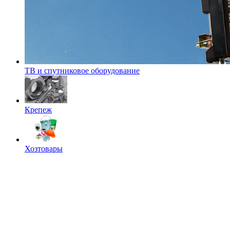
ТВ и спутниковое оборудование
Крепеж
Хозтовары