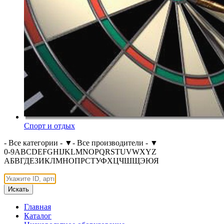
Спорт и отдых
- Все категории -
▼
- Все производители -
▼
0-9
A
B
C
D
E
F
G
H
I
J
K
L
M
N
O
P
Q
R
S
T
U
V
W
X
Y
Z
А
Б
В
Г
Д
Е
З
И
К
Л
М
Н
О
П
Р
С
Т
У
Ф
Х
Ц
Ч
Ш
Щ
Э
Ю
Я
Искать
Главная
Каталог