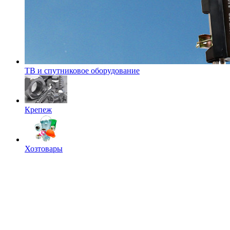
ТВ и спутниковое оборудование
Крепеж
Хозтовары