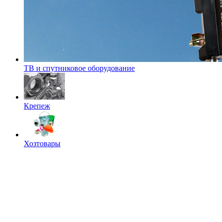
ТВ и спутниковое оборудование
Крепеж
Хозтовары