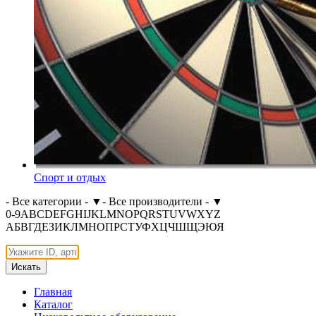
Спорт и отдых
- Все категории -
▼
- Все производители -
▼
0-9
A
B
C
D
E
F
G
H
I
J
K
L
M
N
O
P
Q
R
S
T
U
V
W
X
Y
Z
А
Б
В
Г
Д
Е
З
И
К
Л
М
Н
О
П
Р
С
Т
У
Ф
Х
Ц
Ч
Ш
Щ
Э
Ю
Я
Искать
Главная
Каталог