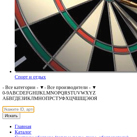
Спорт и отдых
- Все категории -
▼
- Все производители -
▼
0-9
A
B
C
D
E
F
G
H
I
J
K
L
M
N
O
P
Q
R
S
T
U
V
W
X
Y
Z
А
Б
В
Г
Д
Е
З
И
К
Л
М
Н
О
П
Р
С
Т
У
Ф
Х
Ц
Ч
Ш
Щ
Э
Ю
Я
Искать
Главная
Каталог