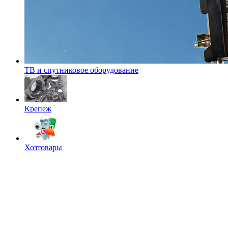
ТВ и спутниковое оборудование
Крепеж
Хозтовары