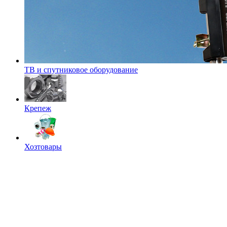
ТВ и спутниковое оборудование
Крепеж
Хозтовары