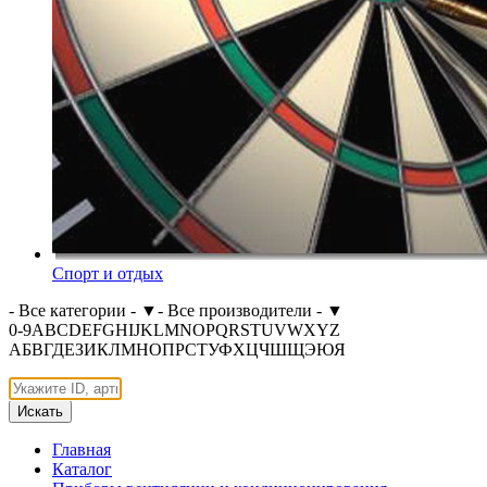
Спорт и отдых
- Все категории -
▼
- Все производители -
▼
0-9
A
B
C
D
E
F
G
H
I
J
K
L
M
N
O
P
Q
R
S
T
U
V
W
X
Y
Z
А
Б
В
Г
Д
Е
З
И
К
Л
М
Н
О
П
Р
С
Т
У
Ф
Х
Ц
Ч
Ш
Щ
Э
Ю
Я
Искать
Главная
Каталог