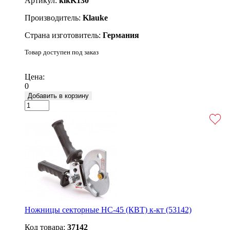
Артикул:
klkK130
Производитель:
Klauke
Страна изготовитель:
Германия
Товар доступен под заказ
Подробнее
Цена:
0
Добавить в корзину
Ножницы секторные НС-45 (КВТ) к-кт (53142)
Код товара:
37142