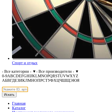
Спорт и отдых
- Все категории -
▼
- Все производители -
▼
0-9
A
B
C
D
E
F
G
H
I
J
K
L
M
N
O
P
Q
R
S
T
U
V
W
X
Y
Z
А
Б
В
Г
Д
Е
З
И
К
Л
М
Н
О
П
Р
С
Т
У
Ф
Х
Ц
Ч
Ш
Щ
Э
Ю
Я
Искать
Главная
Каталог