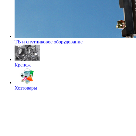
ТВ и спутниковое оборудование
Крепеж
Хозтовары