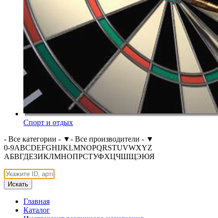
Спорт и отдых
- Все категории -
▼
- Все производители -
▼
0-9
A
B
C
D
E
F
G
H
I
J
K
L
M
N
O
P
Q
R
S
T
U
V
W
X
Y
Z
А
Б
В
Г
Д
Е
З
И
К
Л
М
Н
О
П
Р
С
Т
У
Ф
Х
Ц
Ч
Ш
Щ
Э
Ю
Я
Искать
Главная
Каталог