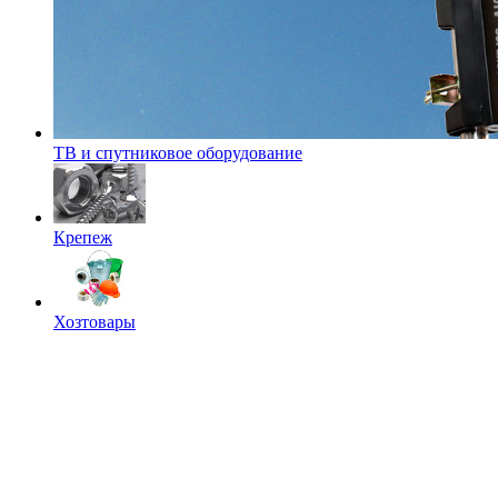
ТВ и спутниковое оборудование
Крепеж
Хозтовары