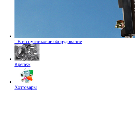
ТВ и спутниковое оборудование
Крепеж
Хозтовары