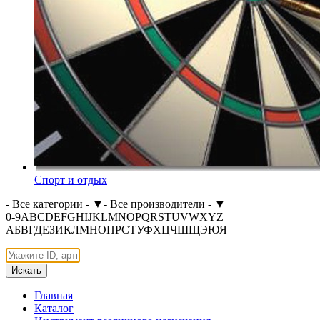
Спорт и отдых
- Все категории -
▼
- Все производители -
▼
0-9
A
B
C
D
E
F
G
H
I
J
K
L
M
N
O
P
Q
R
S
T
U
V
W
X
Y
Z
А
Б
В
Г
Д
Е
З
И
К
Л
М
Н
О
П
Р
С
Т
У
Ф
Х
Ц
Ч
Ш
Щ
Э
Ю
Я
Искать
Главная
Каталог