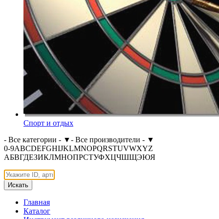
Спорт и отдых
- Все категории -
▼
- Все производители -
▼
0-9
A
B
C
D
E
F
G
H
I
J
K
L
M
N
O
P
Q
R
S
T
U
V
W
X
Y
Z
А
Б
В
Г
Д
Е
З
И
К
Л
М
Н
О
П
Р
С
Т
У
Ф
Х
Ц
Ч
Ш
Щ
Э
Ю
Я
Искать
Главная
Каталог