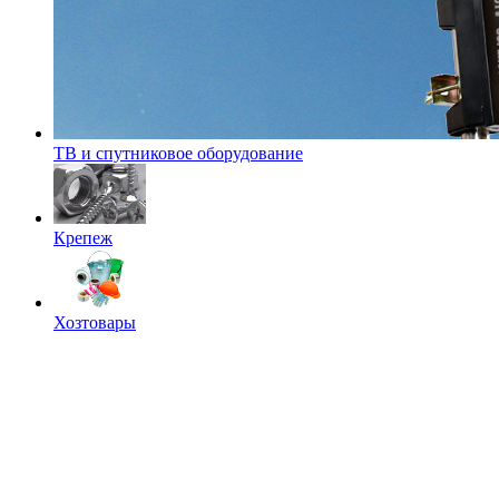
ТВ и спутниковое оборудование
Крепеж
Хозтовары