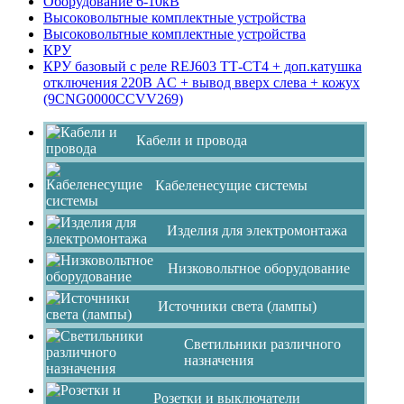
Оборудование 6-10кВ
Высоковольтные комплектные устройства
Высоковольтные комплектные устройства
КРУ
КРУ базовый с реле REJ603 ТТ-CT4 + доп.катушка
отключения 220В AC + вывод вверх слева + кожух
(9CNG0000CCVV269)
Кабели и провода
Кабеленесущие системы
Изделия для электромонтажа
Низковольтное оборудование
Источники света (лампы)
Светильники различного
назначения
Розетки и выключатели