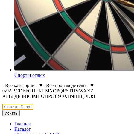
Спорт и отдых
- Все категории -
▼
- Все производители -
▼
0-9
A
B
C
D
E
F
G
H
I
J
K
L
M
N
O
P
Q
R
S
T
U
V
W
X
Y
Z
А
Б
В
Г
Д
Е
З
И
К
Л
М
Н
О
П
Р
С
Т
У
Ф
Х
Ц
Ч
Ш
Щ
Э
Ю
Я
Искать
Главная
Каталог