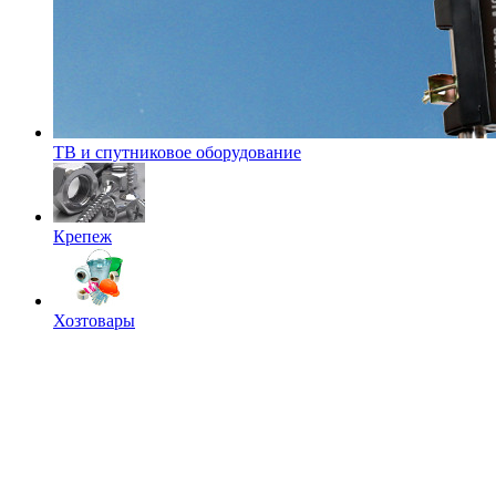
ТВ и спутниковое оборудование
Крепеж
Хозтовары