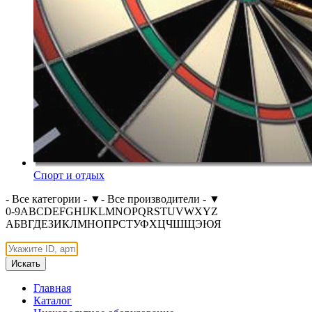
Спорт и отдых
- Все категории -
▼
- Все производители -
▼
0-9
A
B
C
D
E
F
G
H
I
J
K
L
M
N
O
P
Q
R
S
T
U
V
W
X
Y
Z
А
Б
В
Г
Д
Е
З
И
К
Л
М
Н
О
П
Р
С
Т
У
Ф
Х
Ц
Ч
Ш
Щ
Э
Ю
Я
Искать
Главная
Каталог