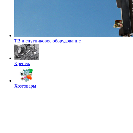
ТВ и спутниковое оборудование
Крепеж
Хозтовары