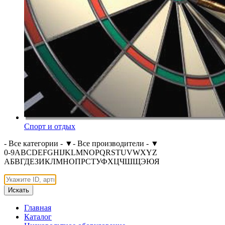
Спорт и отдых
- Все категории -
▼
- Все производители -
▼
0-9
A
B
C
D
E
F
G
H
I
J
K
L
M
N
O
P
Q
R
S
T
U
V
W
X
Y
Z
А
Б
В
Г
Д
Е
З
И
К
Л
М
Н
О
П
Р
С
Т
У
Ф
Х
Ц
Ч
Ш
Щ
Э
Ю
Я
Искать
Главная
Каталог