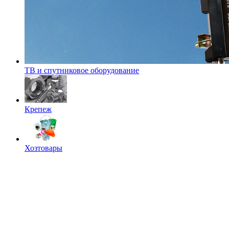
ТВ и спутниковое оборудование
Крепеж
Хозтовары