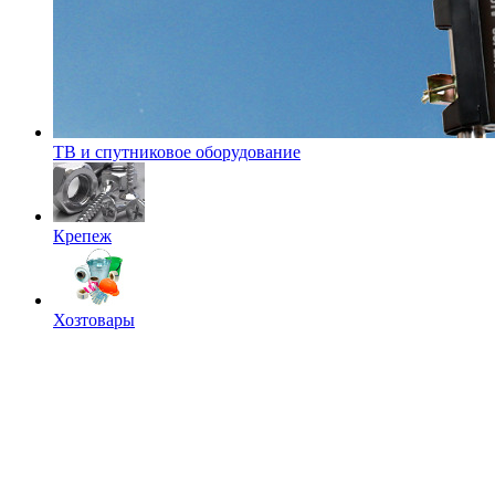
ТВ и спутниковое оборудование
Крепеж
Хозтовары