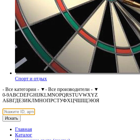
Спорт и отдых
- Все категории -
▼
- Все производители -
▼
0-9
A
B
C
D
E
F
G
H
I
J
K
L
M
N
O
P
Q
R
S
T
U
V
W
X
Y
Z
А
Б
В
Г
Д
Е
З
И
К
Л
М
Н
О
П
Р
С
Т
У
Ф
Х
Ц
Ч
Ш
Щ
Э
Ю
Я
Искать
Главная
Каталог