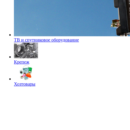
ТВ и спутниковое оборудование
Крепеж
Хозтовары