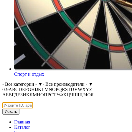
Спорт и отдых
- Все категории -
▼
- Все производители -
▼
0-9
A
B
C
D
E
F
G
H
I
J
K
L
M
N
O
P
Q
R
S
T
U
V
W
X
Y
Z
А
Б
В
Г
Д
Е
З
И
К
Л
М
Н
О
П
Р
С
Т
У
Ф
Х
Ц
Ч
Ш
Щ
Э
Ю
Я
Искать
Главная
Каталог