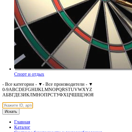
Спорт и отдых
- Все категории -
▼
- Все производители -
▼
0-9
A
B
C
D
E
F
G
H
I
J
K
L
M
N
O
P
Q
R
S
T
U
V
W
X
Y
Z
А
Б
В
Г
Д
Е
З
И
К
Л
М
Н
О
П
Р
С
Т
У
Ф
Х
Ц
Ч
Ш
Щ
Э
Ю
Я
Искать
Главная
Каталог