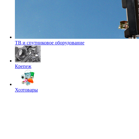
ТВ и спутниковое оборудование
Крепеж
Хозтовары