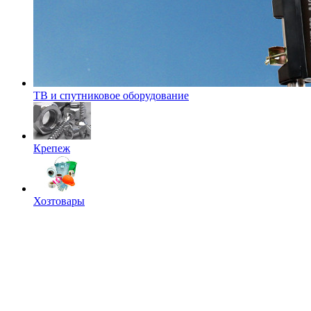
ТВ и спутниковое оборудование
Крепеж
Хозтовары