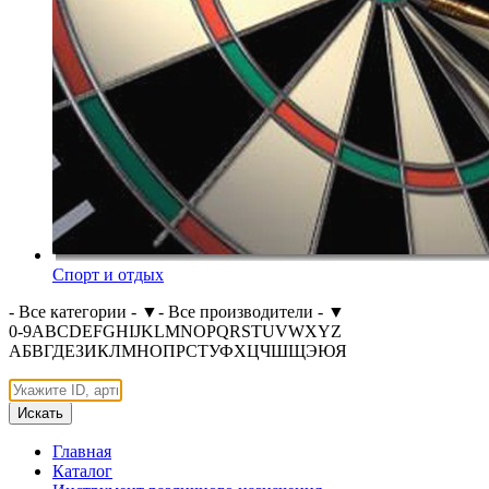
Спорт и отдых
- Все категории -
▼
- Все производители -
▼
0-9
A
B
C
D
E
F
G
H
I
J
K
L
M
N
O
P
Q
R
S
T
U
V
W
X
Y
Z
А
Б
В
Г
Д
Е
З
И
К
Л
М
Н
О
П
Р
С
Т
У
Ф
Х
Ц
Ч
Ш
Щ
Э
Ю
Я
Искать
Главная
Каталог