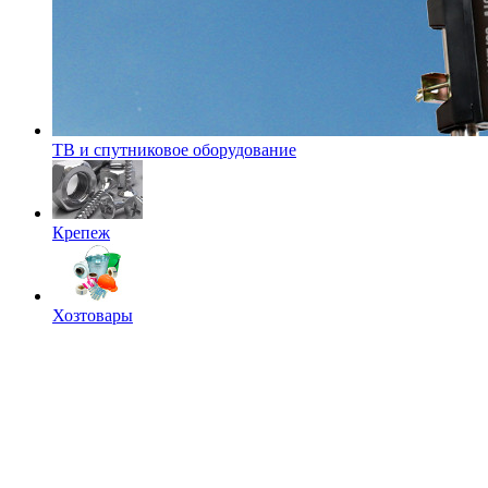
ТВ и спутниковое оборудование
Крепеж
Хозтовары