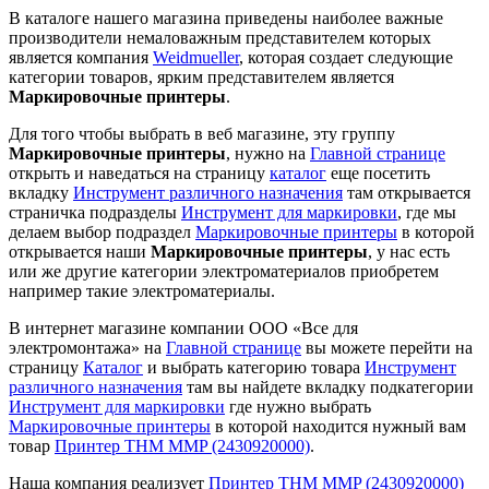
В каталоге нашего магазина приведены наиболее важные
производители немаловажным представителем которых
является компания
Weidmueller
, которая создает следующие
категории товаров, ярким представителем является
Маркировочные принтеры
.
Для того чтобы выбрать в веб магазине, эту группу
Маркировочные принтеры
, нужно на
Главной странице
открыть и наведаться на страницу
каталог
еще посетить
вкладку
Инструмент различного назначения
там открывается
страничка подразделы
Инструмент для маркировки
, где мы
делаем выбор подраздел
Маркировочные принтеры
в которой
открывается наши
Маркировочные принтеры
, у нас есть
или же другие категории электроматериалов приобретем
например такие электроматериалы.
В интернет магазине компании ООО «Все для
электромонтажа» на
Главной странице
вы можете перейти на
страницу
Каталог
и выбрать категорию товара
Инструмент
различного назначения
там вы найдете вкладку подкатегории
Инструмент для маркировки
где нужно выбрать
Маркировочные принтеры
в которой находится нужный вам
товар
Принтер THM MMP (2430920000)
.
Наша компания реализует
Принтер THM MMP (2430920000)