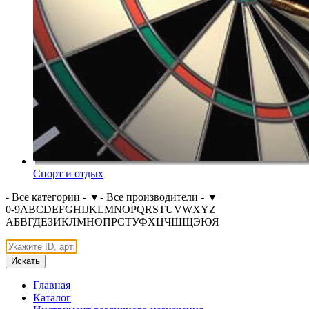
Спорт и отдых
- Все категории -
▼
- Все производители -
▼
0-9
A
B
C
D
E
F
G
H
I
J
K
L
M
N
O
P
Q
R
S
T
U
V
W
X
Y
Z
А
Б
В
Г
Д
Е
З
И
К
Л
М
Н
О
П
Р
С
Т
У
Ф
Х
Ц
Ч
Ш
Щ
Э
Ю
Я
Искать
Главная
Каталог