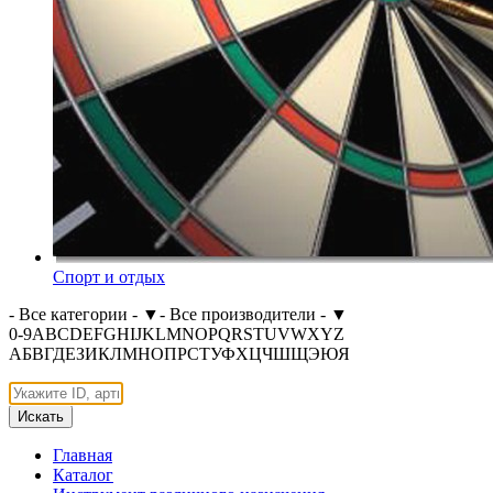
Спорт и отдых
- Все категории -
▼
- Все производители -
▼
0-9
A
B
C
D
E
F
G
H
I
J
K
L
M
N
O
P
Q
R
S
T
U
V
W
X
Y
Z
А
Б
В
Г
Д
Е
З
И
К
Л
М
Н
О
П
Р
С
Т
У
Ф
Х
Ц
Ч
Ш
Щ
Э
Ю
Я
Искать
Главная
Каталог