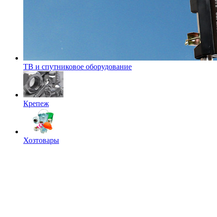
ТВ и спутниковое оборудование
Крепеж
Хозтовары