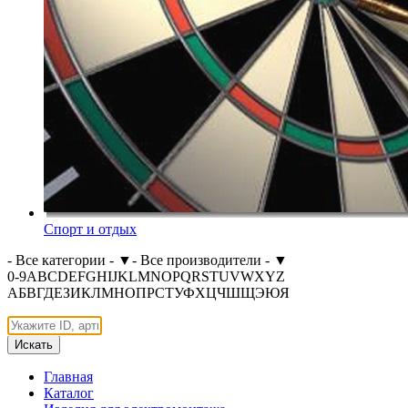
Спорт и отдых
- Все категории -
▼
- Все производители -
▼
0-9
A
B
C
D
E
F
G
H
I
J
K
L
M
N
O
P
Q
R
S
T
U
V
W
X
Y
Z
А
Б
В
Г
Д
Е
З
И
К
Л
М
Н
О
П
Р
С
Т
У
Ф
Х
Ц
Ч
Ш
Щ
Э
Ю
Я
Искать
Главная
Каталог