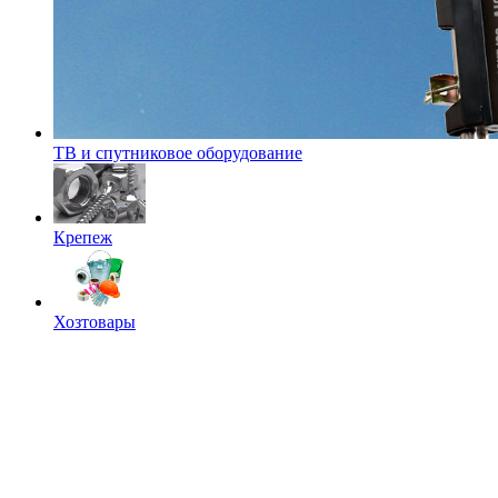
ТВ и спутниковое оборудование
Крепеж
Хозтовары