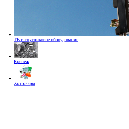
ТВ и спутниковое оборудование
Крепеж
Хозтовары