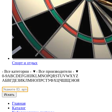
Спорт и отдых
- Все категории -
▼
- Все производители -
▼
0-9
A
B
C
D
E
F
G
H
I
J
K
L
M
N
O
P
Q
R
S
T
U
V
W
X
Y
Z
А
Б
В
Г
Д
Е
З
И
К
Л
М
Н
О
П
Р
С
Т
У
Ф
Х
Ц
Ч
Ш
Щ
Э
Ю
Я
Искать
Главная
Каталог